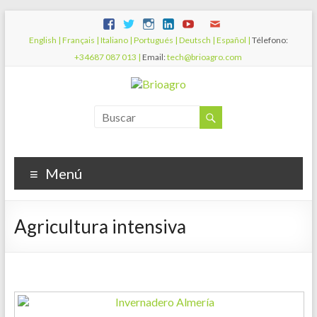
English |
Français |
Italiano |
Portugués |
Deutsch |
Español |
Télefono:
+34687 087 013 |
Email:
tech@brioagro.com
Menú
Agricultura intensiva