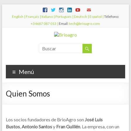
English |
Français |
Italiano |
Portugués |
Deutsch |
Español |
Télefono:
+34687 087 013 |
Email:
tech@brioagro.com
Menú
Quien Somos
Los socios fundadores de BrioAgro son
José Luis
Bustos
,
Antonio Santos
y
Fran Guillén
. La empresa, con un