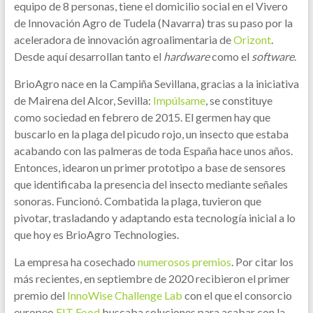
equipo de 8 personas, tiene el domicilio social en el Vivero
de Innovación Agro de Tudela (Navarra) tras su paso por la
aceleradora de innovación agroalimentaria de
Orizont
.
Desde aquí desarrollan tanto el
hardware
como el
software
.
BrioAgro nace en la Campiña Sevillana, gracias a la iniciativa
de Mairena del Alcor, Sevilla:
Impúlsame
, se constituye
como sociedad en febrero de 2015. El germen hay que
buscarlo en la plaga del picudo rojo, un insecto que estaba
acabando con las palmeras de toda España hace unos años.
Entonces, idearon un primer prototipo a base de sensores
que identificaba la presencia del insecto mediante señales
sonoras. Funcionó. Combatida la plaga, tuvieron que
pivotar, trasladando y adaptando esta tecnología inicial a lo
que hoy es BrioAgro Technologies.
La empresa ha cosechado
numerosos premios
. Por citar los
más recientes, en septiembre de 2020 recibieron el primer
premio del
InnoWise Challenge Lab
con el que el consorcio
europeo
EIT Food
buscaba soluciones para acabar con la