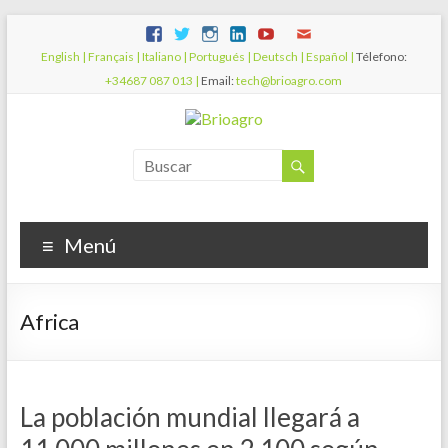
English |
Français |
Italiano |
Portugués |
Deutsch |
Español |
Télefono:
+34687 087 013 |
Email:
tech@brioagro.com
Menú
Africa
La población mundial llegará a