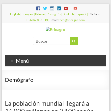
English |
Français |
Italiano |
Portugués |
Deutsch |
Español |
Télefono:
+34687 087 013 |
Email:
tech@brioagro.com
Menú
Demógrafo
La población mundial llegará a