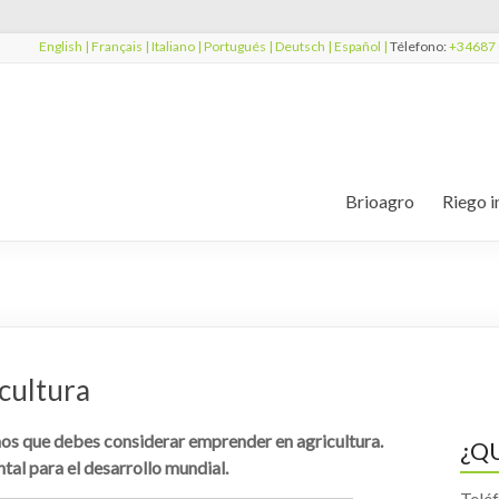
English |
Français |
Italiano |
Portugués |
Deutsch |
Español |
Télefono:
+34687 
Brioagro
Riego i
cultura
os que debes considerar emprender en agricultura.
¿Q
tal para el desarrollo mundial.
Telé