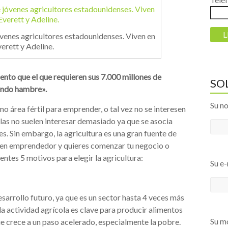
óvenes agricultores estadounidenses. Viven en
erett y Adeline.
ento que el que requieren sus 7.000 millones de
SO
iendo hambre».
Su n
o área fértil para emprender, o tal vez no se interesen
colas no suelen interesar demasiado ya que se asocia
s. Sin embargo, la agricultura es una gran fuente de
joven emprendedor y quieres comenzar tu negocio o
entes 5 motivos para elegir la agricultura:
Su e-
esarrollo futuro, ya que es un sector hasta 4 veces más
la actividad agrícola es clave para producir alimentos
Su mó
ue crece a un paso acelerado, especialmente la pobre.