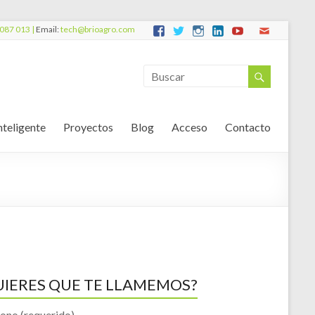
087 013 |
Email:
tech@brioagro.com
nteligente
Proyectos
Blog
Acceso
Contacto
UIERES QUE TE LLAMEMOS?
fono (requerido)