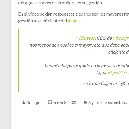
del agua a través de la mejora en su gestión.
En el vídeo se dan respuestas a cuales son los mayores r
gestión más eficiente del
#agua
@jlbustos
, CEO de
@briagr
nos responde a cuál es el mayor reto que debe abo
eficiente d
También ha participado en la mesa redonda -
Agua
https://t.
— Grupo Cajamar (@Ca
Brioagro
marzo 3, 2022
Ag Tech
,
Sostenibilida