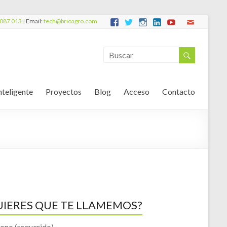
087 013 |
Email:
tech@brioagro.com
nteligente
Proyectos
Blog
Acceso
Contacto
UIERES QUE TE LLAMEMOS?
fono (requerido)