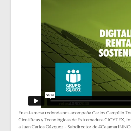
En esta mesa redonda nos acompaña Carlos Campillo Torr
Científicas y Tecnológicas de Extremadura CICYTEX, J
a Juan Carlos Gázquez – Subdirector de #CajamarINNOVA a