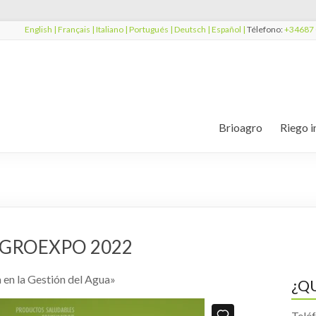
English |
Français |
Italiano |
Portugués |
Deutsch |
Español |
Télefono:
+34687 
Brioagro
Riego i
l AGROEXPO 2022
 en la Gestión del Agua»
¿Q
Telé