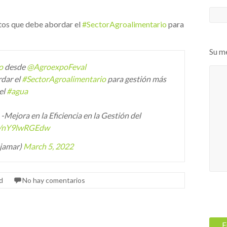
etos que debe abordar el
#SectorAgroalimentario
para
Su m
o
desde
@AgroexpoFeval
rdar el
#SectorAgroalimentario
para gestión más
el
#agua
Mejora en la Eficiencia en la Gestión del
co/nY9lwRGEdw
jamar)
March 5, 2022
d
No hay comentarios