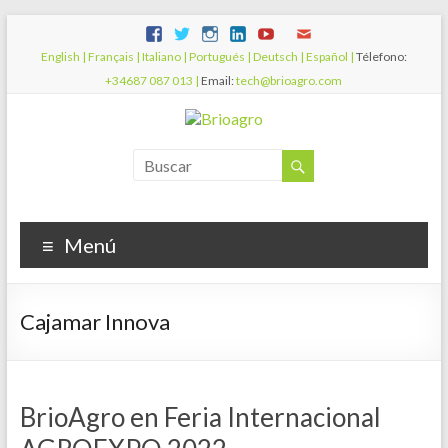
English |
Français |
Italiano |
Portugués |
Deutsch |
Español |
Télefono:
+34687 087 013 |
Email:
tech@brioagro.com
Menú
Cajamar Innova
BrioAgro en Feria Internacional