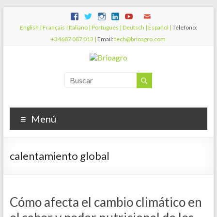
English |
Français |
Italiano |
Portugués |
Deutsch |
Español |
Télefono:
+34687 087 013 |
Email:
tech@brioagro.com
Menú
calentamiento global
Cómo afecta el cambio climático en