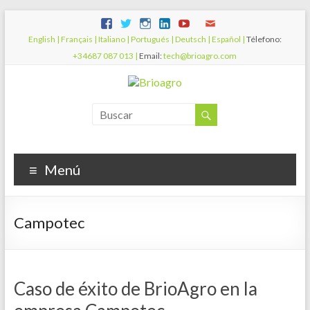
English |
Français |
Italiano |
Portugués |
Deutsch |
Español |
Télefono:
+34687 087 013 |
Email:
tech@brioagro.com
Menú
Campotec
Caso de éxito de BrioAgro en la