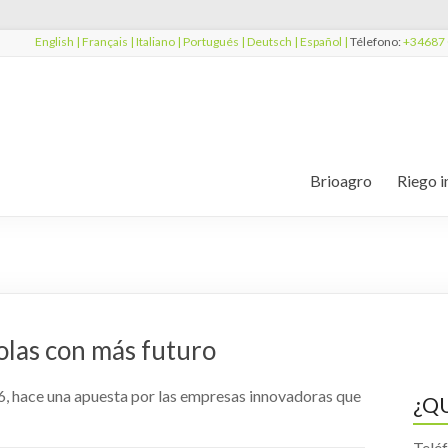
English |
Français |
Italiano |
Portugués |
Deutsch |
Español |
Télefono:
+34687 
Brioagro
Riego i
olas con más futuro
, hace una apuesta por las empresas innovadoras que
¿Q
Telé