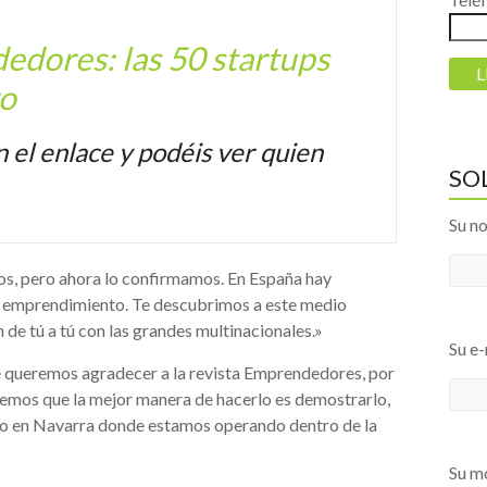
edores: las 50 startups
ro
n el enlace y podéis ver quien
SO
Su n
os, pero ahora lo confirmamos. En España hay
l emprendimiento. Te descubrimos a este medio
de tú a tú con las grandes multinacionales.»
Su e-
le queremos agradecer a la revista Emprendedores, por
reemos que la mejor manera de hacerlo es demostrarlo,
mo en Navarra donde estamos operando dentro de la
Su mó