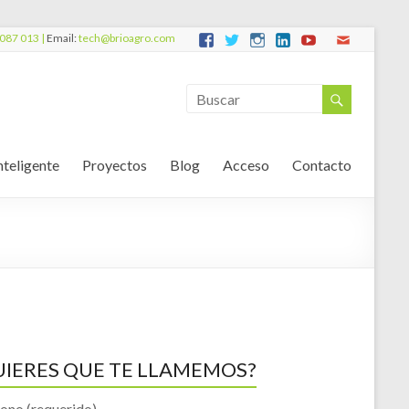
087 013 |
Email:
tech@brioagro.com
nteligente
Proyectos
Blog
Acceso
Contacto
UIERES QUE TE LLAMEMOS?
fono (requerido)