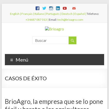
English |
Français |
Italiano |
Portugués |
Deutsch |
Español |
Télefono:
+34687 087 013 |
Email:
tech@brioagro.com
Menú
CASOS DE ÉXITO
BrioAgro, la empresa que se lo pone