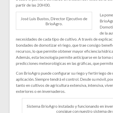
partir de las 20H00.
La pone
José Luis Bustos, Director Ejecutivo de
BrioAgro
BrioAgro.
Domotiza
de la a
necesidades de cada tipo de cultivo. A través de explicaci
bondades de domotizar el riego, que trae consigo benefic
recursos, lo que permite obtener mayor eficiencia hídrica
Además, esta tecnología permite anticiparse en la toma 
predicciones meteorológicas en las gráficas, que permite
Con BrioAgro puede configurar su riego y fertirriego de m
aplicación. Siempre tendrá el control. Desde su móvil, p
tanto en cultivos de agricultura extensiva, intensiva, vi
exteriores o en invernaderos.
Sistema BrioAgro instalado y funcionando en inver
consigue con nuestro sistema de 