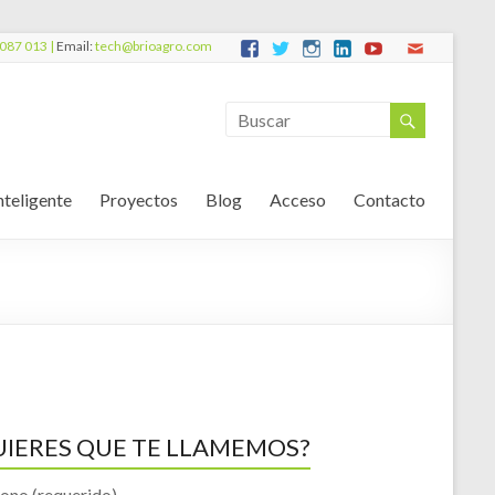
087 013 |
Email:
tech@brioagro.com
nteligente
Proyectos
Blog
Acceso
Contacto
UIERES QUE TE LLAMEMOS?
fono (requerido)