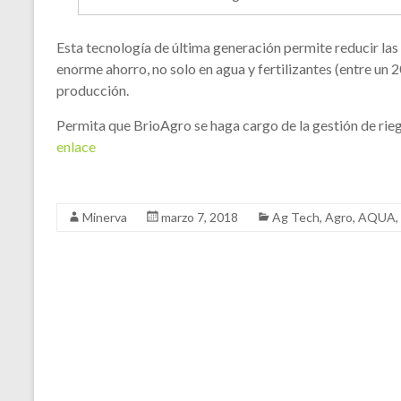
Esta tecnología de última generación permite reducir l
enorme ahorro, no solo en agua y fertilizantes (entre un
producción.
Permita que BrioAgro se haga cargo de la gestión de rie
enlace
Minerva
marzo 7, 2018
Ag Tech
,
Agro
,
AQUA
,