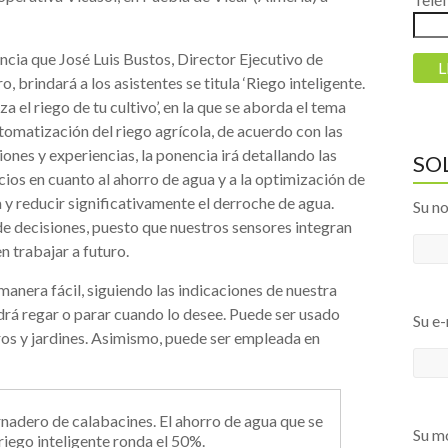
ncia que José Luis Bustos, Director Ejecutivo de
, brindará a los asistentes se titula ‘Riego inteligente.
 el riego de tu cultivo’, en la que se aborda el tema
utomatización del riego agrícola, de acuerdo con las
ones y experiencias, la ponencia irá detallando las
SO
ios en cuanto al ahorro de agua y a la optimización de
 y reducir significativamente el derroche de agua.
Su n
de decisiones, puesto que nuestros sensores integran
n trabajar a futuro.
anera fácil, siguiendo las indicaciones de nuestra
odrá regar o parar cuando lo desee. Puede ser usado
Su e-
veros y jardines. Asimismo, puede ser empleada en
nadero de calabacines. El ahorro de agua que se
Su mó
riego inteligente ronda el 50%.