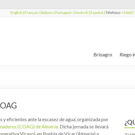
English |
Français |
Italiano |
Portugués |
Deutsch |
Español |
Télefono:
+34687 
Brioagro
Riego i
 COAG
s y eficientes ante la escasez de agua’, organizada por
¿Q
anaderos (COAG) de Almería.
Dicha jornada se llevará
operativa Vicasol, en Puebla de Vícar (Almería) a
Telé