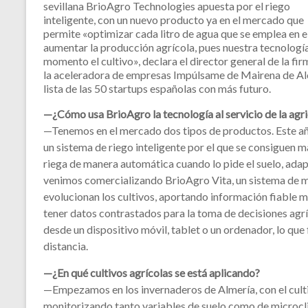
sevillana BrioAgro Technologies apuesta por el riego
inteligente, con un nuevo producto ya en el mercado que
permite «optimizar cada litro de agua que se emplea en e
aumentar la producción agrícola, pues nuestra tecnología
momento el cultivo», declara el director general de la fi
la aceleradora de empresas Impúlsame de Mairena de Alcor
lista de las 50 startups españolas con más futuro.
—¿Cómo usa BrioAgro la tecnología al servicio de la agri
—Tenemos en el mercado dos tipos de productos. Este 
un sistema de riego inteligente por el que se consiguen m
riega de manera automática cuando lo pide el suelo, ada
venimos comercializando BrioAgro Vita, un sistema de mo
evolucionan los cultivos, aportando información fiable m
tener datos contrastados para la toma de decisiones agr
desde un dispositivo móvil, tablet o un ordenador, lo que
distancia.
—¿En qué cultivos agrícolas se está aplicando?
—Empezamos en los invernaderos de Almería, con el culti
monitorizando tanto variables de suelo como de microcl