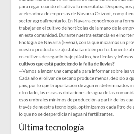
para regar cuando el cultivo lo necesitaba. Después, no
aceleradora de empresas de Navarra Orizont, compitien
sector agroalimentario. En Navarra conocimos una forma
trabajar en el cultivo de hortícolas de la mano de la emp
en esta comunidad. Durante nuestra estancia en el norte
Enología de Navarra (Evena), con la que iniciamos un pr
nuestro producto se ajustaba también perfectamente al c
en cultivos de regadío bajo plástico, hortícolas y leñosos
cultivos que está padeciendo la falta de lluvias?
—Vamos a lanzar una campaña para informar sobre las venta
Cada año el olivar de secano produce menos, debido a q
país, por lo que la aportación de agua en determinados mo
otro lado, las escasas dotaciones de agua de las comunid
esos umbrales mínimos de producción a partir de los cuale
través de nuestra tecnología, optimizamos cada litro de a
lo que no se desperdicia ni agua ni fertilizantes.
Última tecnología