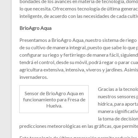
bondades de los avances en materia de tecnología, domótic
lo que necesita. Ofrecemos tecnología de última genera
inteligente, de acuerdo con las necesidades de cada cultiv
BrioAgro Aqua
Presentamos a BrioAgro Aqua, nuestro sistema de riego in
de su cultivo de manera integral, puesto que sabe lo qu
configurar su riego y fertirriego de manera fácil, siguien
tendrá el control, desde su móvil, podrá regar o parar cu
agricultura extensiva, intensiva, viveros y jardines. Asi
invernaderos.
Gracias a la tecno
Sensor de BrioAgro Aqua en
nuestros sensores p
funcionamiento para Fresa de
hídrica, para aporta
Huelva.
manera significativ
la toma de decisio
predicciones meteorológicas en las gráficas, que permite
Esta tecnología de última generación permite reducir l