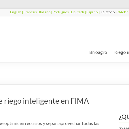
English |
Français |
Italiano |
Portugués |
Deutsch |
Español |
Télefono:
+34687 
Brioagro
Riego i
e riego inteligente en FIMA
¿Q
que optimicen recursos y sepan aprovechar todas las
Telé