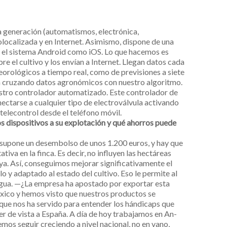
a generación (automatismos, electrónica,
localizada y en Internet. Asimismo, dispone de una
a el sistema Android como iOS. Lo que hacemos es
e el cultivo y los envían a Internet. Llegan datos cada
eorológicos a tiempo real, como de previsiones a siete
etan cruzando datos agronómicos con nuestro algoritmo.
estro controlador automatizado. Este controlador de
ectarse a cualquier tipo de electroválvula activando
elecontrol desde el teléfono móvil.
os dispositivos a su explotación y qué ahorros puede
s supone un desembolso de unos 1.200 euros, y hay que
va en la finca. Es decir, no influyen las hectáreas
haya. Así, conseguimos mejorar significativamente el
o y adaptado al estado del cultivo. Eso le permite al
 agua. —¿La empresa ha apostado por exportar esta
xico y hemos visto que nuestros productos se
nque nos ha servido para entender los hándicaps que
 de vista a España. A día de hoy trabajamos en An-
emos seguir creciendo a nivel nacional, no en vano,