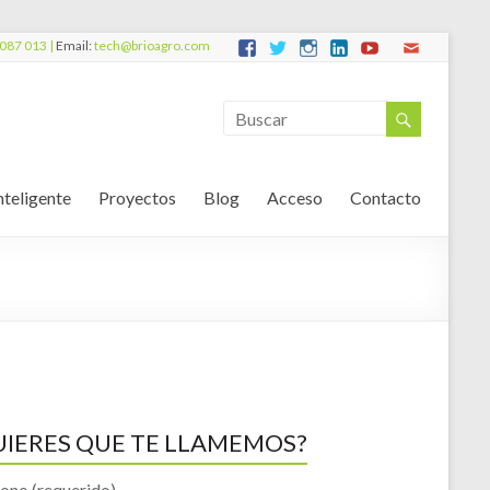
087 013 |
Email:
tech@brioagro.com
nteligente
Proyectos
Blog
Acceso
Contacto
UIERES QUE TE LLAMEMOS?
fono (requerido)