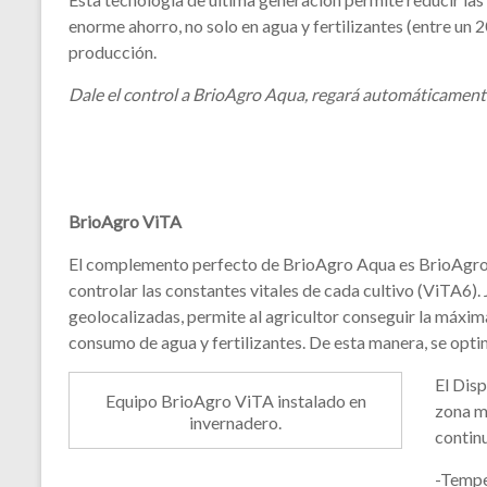
enorme ahorro, no solo en agua y fertilizantes (entre un
producción.
Dale el control a BrioAgro Aqua, regará automáticamente
BrioAgro ViTA
El complemento perfecto de BrioAgro Aqua es BrioAgro V
controlar las constantes vitales de cada cultivo (ViTA6)
geolocalizadas, permite al agricultor conseguir la máxim
consumo de agua y fertilizantes. De esta manera, se optim
El Dis
Equipo BrioAgro ViTA instalado en
zona m
invernadero.
continu
-Tempe