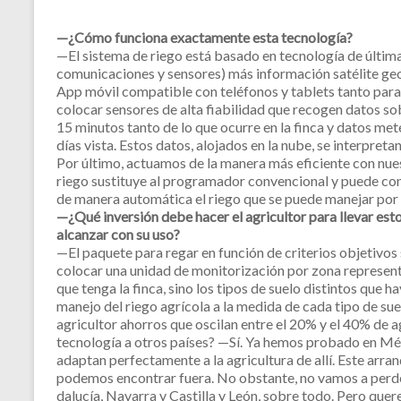
—¿Cómo funciona exactamente esta tecnología?
—El sistema de riego está basado en tecnología de últim
comunicaciones y sensores) más información satélite geo
App móvil compatible con teléfonos y tablets tanto par
colocar sensores de alta fiabilidad que recogen datos sobr
15 minutos tanto de lo que ocurre en la finca y datos met
días vista. Estos datos, alojados en la nube, se interpr
Por último, actuamos de la manera más eficiente con nu
riego sustituye al programador convencional y puede con
de manera automática el riego que se puede manejar por t
—¿Qué inversión debe hacer el agricultor para llevar est
alcanzar con su uso?
—El paquete para regar en función de criterios objetivo
colocar una unidad de monitorización por zona representati
que tenga la finca, sino los tipos de suelo distintos que 
manejo del riego agrícola a la medida de cada tipo de suel
agricultor ahorros que oscilan entre el 20% y el 40% de
tecnología a otros países? —Sí. Ya hemos probado en Mé
adaptan perfectamente a la agricultura de allí. Este arra
podemos encontrar fuera. No obstante, no vamos a perder
dalucía, Navarra y Castilla y León, sobre todo. Pero quer