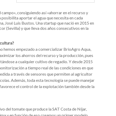
l campo», consiguiendo así «ahorrar en el recurso y
 posibilita aportar el agua que necesita en cada
rma, José Luis Bustos. Una startup que nació en 2015 en
 (Sevilla) y que lleva dos años consecutivos en la
cultura?
año hemos empezado a comercializar BrioAgro Aqua,
aximizar los ahorros del recurso y la producción, pues
ptándose a cualquier cultivo de regadío. Y desde 2015
nitorización a tiempo real de las condiciones en que
edida a través de sensores que permiten al agricultor
ícolas. Además, toda esta tecnología se puede manejar
 favorece el control de la explotación también desde la
vo del tomate que produce la SAT Costa de Níjar,
ima y en función de eso creamos un primer modelo