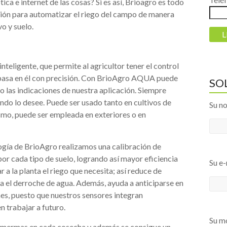
a e internet de las cosas? Si es así, Brioagro es todo
ción para automatizar el riego del campo de manera
o y suelo.
teligente, que permite al agricultor tener el control
e pasa en él con precisión. Con BrioAgro AQUA puede
SO
do las indicaciones de nuestra aplicación. Siempre
ando lo desee. Puede ser usado tanto en cultivos de
Su n
mismo, puede ser empleada en exteriores o en
logía de BrioAgro realizamos una calibración de
or cada tipo de suelo, logrando así mayor eficiencia
Su e-
r a la planta el riego que necesita; así reduce de
a el derroche de agua. Además, ayuda a anticiparse en
nes, puesto que nuestros sensores integran
n trabajar a futuro.
Su mó
as mermas en cada cosecha y además se consigue un