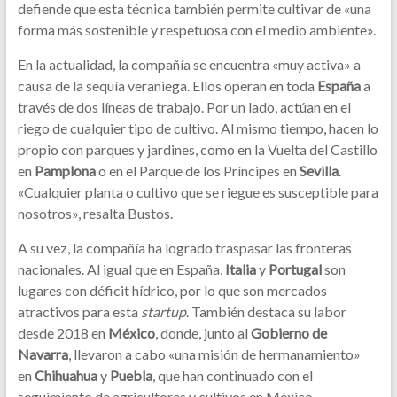
defiende que esta técnica también permite cultivar de «una
forma más sostenible y respetuosa con el medio ambiente».
En la actualidad, la compañía se encuentra «muy activa» a
causa de la sequía veraniega. Ellos operan en toda
España
a
través de dos líneas de trabajo. Por un lado, actúan en el
riego de cualquier tipo de cultivo. Al mismo tiempo, hacen lo
propio con parques y jardines, como en la Vuelta del Castillo
en
Pamplona
o en el Parque de los Príncipes en
Sevilla
.
«Cualquier planta o cultivo que se riegue es susceptible para
nosotros», resalta Bustos.
A su vez, la compañía ha logrado traspasar las fronteras
nacionales. Al igual que en España,
Italia
y
Portugal
son
lugares con déficit hídrico, por lo que son mercados
atractivos para esta
startup
. También destaca su labor
desde 2018 en
México
, donde, junto al
Gobierno de
Navarra
, llevaron a cabo «una misión de hermanamiento»
en
Chihuahua
y
Puebla
, que han continuado con el
seguimiento de agricultores y cultivos en México.