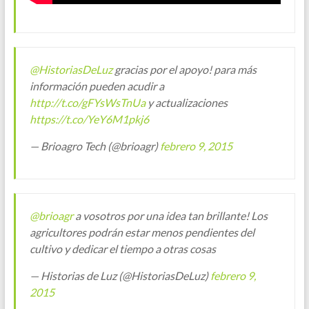
@HistoriasDeLuz
gracias por el apoyo! para más
información pueden acudir a
http://t.co/gFYsWsTnUa
y actualizaciones
https://t.co/YeY6M1pkj6
— Brioagro Tech (@brioagr)
febrero 9, 2015
@brioagr
a vosotros por una idea tan brillante! Los
agricultores podrán estar menos pendientes del
cultivo y dedicar el tiempo a otras cosas
— Historias de Luz (@HistoriasDeLuz)
febrero 9,
2015