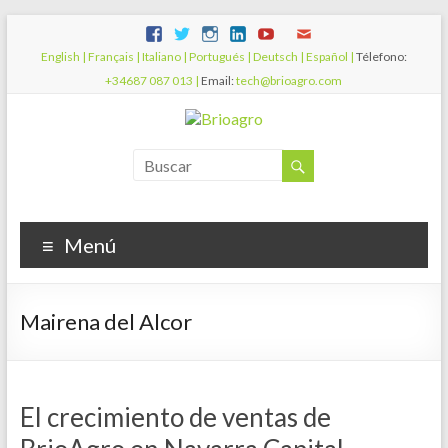
English |
Français |
Italiano |
Portugués |
Deutsch |
Español |
Télefono:
+34687 087 013 |
Email:
tech@brioagro.com
Menú
Mairena del Alcor
El crecimiento de ventas de