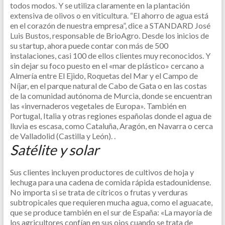
todos modos. Y se utiliza claramente en la plantación
extensiva de olivos o en viticultura.
“El ahorro de agua está
en el corazón de nuestra empresa”, dice a STANDARD José
Luis Bustos, responsable de BrioAgro. Desde los inicios de
su startup, ahora puede contar con más de 500
instalaciones, casi 100 de ellos clientes muy reconocidos. Y
sin dejar su foco puesto en el «mar de plástico» cercano a
Almería entre El Ejido, Roquetas del Mar y el Campo de
Níjar, en el parque natural de Cabo de Gata o en las costas
de la comunidad autónoma de Murcia, donde se encuentran
las «invernaderos vegetales de Europa». También en
Portugal, Italia y otras regiones españolas donde el agua de
lluvia es escasa, como Cataluña, Aragón, en Navarra o cerca
de Valladolid (Castilla y León). .
Satélite y solar
Sus clientes incluyen productores de cultivos de hoja y
lechuga para una cadena de comida rápida estadounidense.
No importa si se trata de cítricos o frutas y verduras
subtropicales que requieren mucha agua, como el aguacate,
que se produce también en el sur de España: «La mayoría de
los agricultores confían en sus ojos cuando se trata de