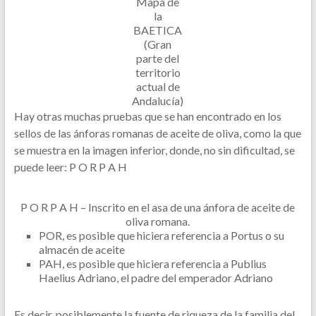
Mapa de
la
BAETICA
(Gran
parte del
territorio
actual de
Andalucía)
Hay otras muchas pruebas que se han encontrado en los
sellos de las ánforas romanas de aceite de oliva, como la que
se muestra en la imagen inferior, donde, no sin dificultad, se
puede leer: P O R P A H
P O R P A H – Inscrito en el asa de una ánfora de aceite de
oliva romana.
POR, es posible que hiciera referencia a Portus o su
almacén de aceite
PAH, es posible que hiciera referencia a Publius
Haelius Adriano, el padre del emperador Adriano
Es decir, posiblemente la fuente de riqueza de la familia del