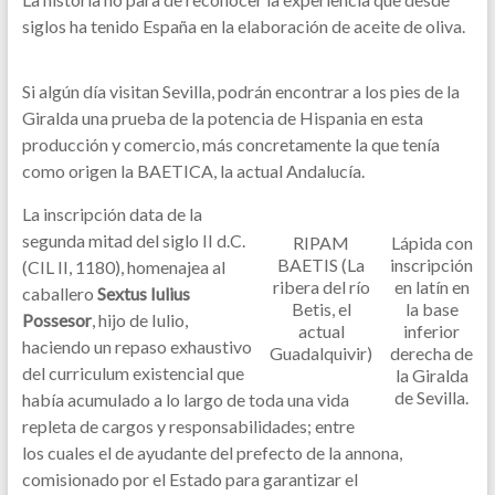
siglos ha tenido España en la elaboración de aceite de oliva.
Si algún día visitan Sevilla, podrán encontrar a los pies de la
Giralda una prueba de la potencia de Hispania en esta
producción y comercio, más concretamente la que tenía
como origen la BAETICA, la actual Andalucía.
La inscripción data de la
segunda mitad del siglo II d.C.
RIPAM
Lápida con
BAETIS (La
inscripción
(CIL II, 1180), homenajea al
ribera del río
en latín en
caballero
Sextus Iulius
Betis, el
la base
Possesor
, hijo de Iulio,
actual
inferior
haciendo un repaso exhaustivo
Guadalquivir)
derecha de
del curriculum existencial que
la Giralda
de Sevilla.
había acumulado a lo largo de toda una vida
repleta de cargos y responsabilidades; entre
los cuales el de ayudante del prefecto de la annona,
comisionado por el Estado para garantizar el