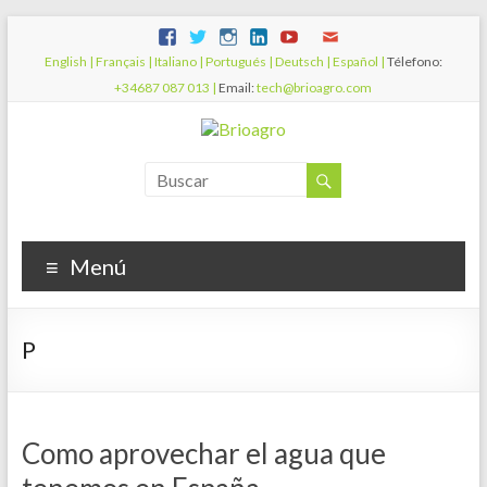
English |
Français |
Italiano |
Portugués |
Deutsch |
Español |
Télefono:
+34687 087 013 |
Email:
tech@brioagro.com
Menú
P
Como aprovechar el agua que