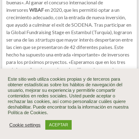
buenas». Al ganar el concurso internacional de
inversores
WBAF
en 2020, que les permitió optar a un
crecimiento adecuado, con la entrada de nueva inversión,
que ayudó a culminar el exit de SODENA. Tras participar en
la Global Fundraising Stage en Estambul (Turquía), lograron
ser una de las
strartups
que mayor interés despertaron entre
las cien que se presentaron de 42 diferentes países. Este
hecho ha supuesto una entrada «importante» de inversores
para los próximos proyectos. «Esperamos que en los tres
próximos años alcanzar los seis millones de euros de
facturación, un crecimiento impulsado sobre todo por la
Este sitio web utiliza cookies propias y de terceros para
internacionalización», añade Bustos.
obtener estadísticas sobre los hábitos de navegación del
usuario, mejorar su experiencia y permitirle compartir
contenidos en redes sociales. Usted puede aceptar o
Brioagro
julio 18, 2023
Ag Tech
,
Medios
rechazar las cookies, así como personalizar cuáles quiere
No hay comentarios
deshabilitar. Puede encontrar toda la información en nuestra
Política de Cookies.
Cookie settings
ACEPTAR