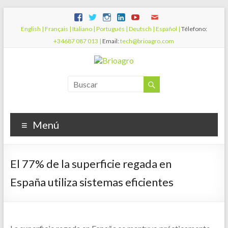
English |
Français |
Italiano |
Portugués |
Deutsch |
Español |
Télefono:
+34687 087 013 |
Email:
tech@brioagro.com
Menú
El 77% de la superficie regada en
España utiliza sistemas eficientes