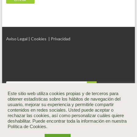
Aviso Legal
| Cookies
| Privacidad
Este sitio web utiliza cookies propias y de terceros para
obtener estadísticas sobre los hábitos de navegación del
usuario, mejorar su experiencia y permitirle compartir
contenidos en redes sociales. Usted puede aceptar o
rechazar las cookies, así como personalizar cuáles quiere
Copyright © 2026
Brioagro
deshabilitar. Puede encontrar toda la información en nuestra
Esta empresa ha recibido una ayuda cofinanciada al 50% por el Fondo
Política de Cookies.
Europeo de Desarrollo Regional a través del Programa Operativo FEDER
2014-2020 de Navarra
Política de cookies (UE)