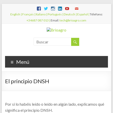
English |
Français |
Italiano |
Portugués |
Deutsch |
Español |
Télefono:
+34687 087 013 |
Email:
tech@brioagro.com
Menú
El principio DNSH
Por si lo habéis leído o leído en algún lado, explicamos qué
significa el principio DNSH.